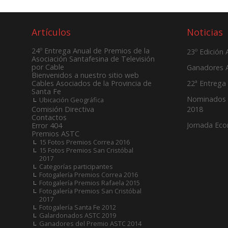
Artículos
Noticias
24º Entrega Anual de Premios de la
23º Edición
Asociación Santafesina de Televisión
por Cable
Ganadores 
Bienvenidos a nuestro sitio web
22ª Entrega
Cables Asociados de la Provincia de
Santa Fe
Nominados 
Ubicación Geográfica
2018
Comisión Directiva
Contactos
Jornada Ec
Error 404
Premios ASTC
15 Fotos Premios Correa 2016
15 Fotos Premios San Cristóbal
2017
Categorías participantes
Fotogalería Premios Correa 2016
Fotogalería Premios Rafaela 2015
Fotogalería Premios San Cristóbal
2017
Fotogalería Santa Fe 2012
Galardonados ASTC 2019
Ganadores del Premio ASTC 2014