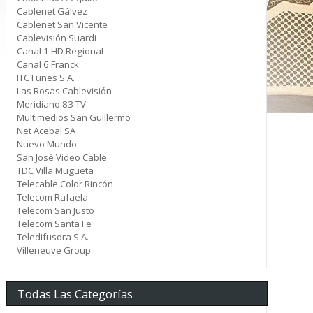
Cablenet Gálvez
Cablenet San Vicente
Cablevisión Suardi
Canal 1 HD Regional
Canal 6 Franck
ITC Funes S.A.
Las Rosas Cablevisión
Meridiano 83 TV
Multimedios San Guillermo
Net Acebal SA
Nuevo Mundo
San José Video Cable
TDC Villa Mugueta
Telecable Color Rincón
Telecom Rafaela
Telecom San Justo
Telecom Santa Fe
Teledifusora S.A.
Villeneuve Group
Todas Las Categorías