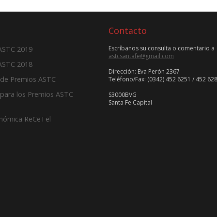
Contacto
Escríbanos su consulta o comentario a
 ASTC 2019
astcsantafe@gmail.com
ASTC 2018
Dirección: Eva Perón 2367
 de Premios ASTC
Teléfono/Fax: (0342) 452 6251 / 452 62
para los Premios ASTC
S3000BVG
Santa Fe Capital
onómica ReCeTel