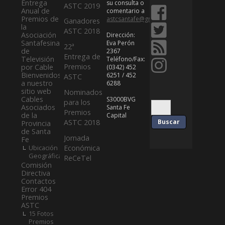
Entrega
su consulta o
ASTC 2019
Anual de
comentario a
Premios de
astcsantafe@gmail.com
Ganadores
la
ASTC 2018
Asociación
Dirección:
Santafesina
Eva Perón
22ª
de
2367
Entrega de
Televisión
Teléfono/Fax:
Premios
por Cable
(0342) 452
Bienvenidos
6251 / 452
ASTC
a nuestro
6288
sitio web
Nominados
Cables
S3000BVG
para los
Asociados
Santa Fe
Premios
de la
Capital
ASTC 2018
Provincia
de Santa
Jornada
Fe
Ubicación
Económica
Geográfica
ReCeTel
Comisión
Directiva
Contactos
Error 404
Premios
ASTC
15 Fotos
Premios