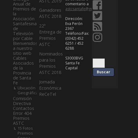
ASTC 2019
Anual de
comentario a
Premios de
astcsantafe@gmail.com
Ganadores
la
ASTC 2018
Asociación
Dirección:
Santafesina
Eva Perón
22ª
de
2367
Entrega de
Televisión
Teléfono/Fax:
Premios
por Cable
(0342) 452
Bienvenidos
6251 / 452
ASTC
a nuestro
6288
sitio web
Nominados
Cables
S3000BVG
para los
Asociados
Santa Fe
Premios
de la
Capital
ASTC 2018
Provincia
de Santa
Jornada
Fe
Ubicación
Económica
Geográfica
ReCeTel
Comisión
Directiva
Contactos
Error 404
Premios
ASTC
15 Fotos
Premios
Correa