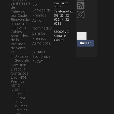
Santafesina
Eva Perón
22ª
de
2367
Entrega de
Televisión
Teléfono/Fax:
Premios
por Cable
(0342) 452
Bienvenidos
6251 / 452
ASTC
a nuestro
6288
sitio web
Nominados
Cables
S3000BVG
para los
Asociados
Santa Fe
Premios
de la
Capital
ASTC 2018
Provincia
de Santa
Jornada
Fe
Ubicación
Económica
Geográfica
ReCeTel
Comisión
Directiva
Contactos
Error 404
Premios
ASTC
15 Fotos
Premios
Correa
2016
15 Fotos
Premios
San