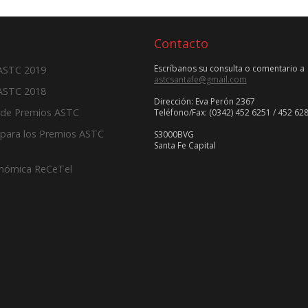
Contacto
Escríbanos su consulta o comentario a
 ASTC 2019
astcsantafe@gmail.com
ASTC 2018
Dirección: Eva Perón 2367
 de Premios ASTC
Teléfono/Fax: (0342) 452 6251 / 452 62
para los Premios ASTC
S3000BVG
Santa Fe Capital
onómica ReCeTel