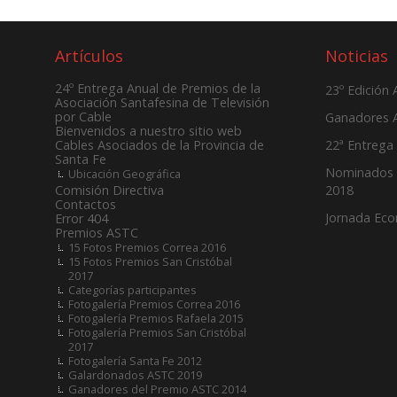
Artículos
Noticias
24º Entrega Anual de Premios de la
23º Edición
Asociación Santafesina de Televisión
por Cable
Ganadores 
Bienvenidos a nuestro sitio web
22ª Entrega
Cables Asociados de la Provincia de
Santa Fe
Nominados 
Ubicación Geográfica
2018
Comisión Directiva
Contactos
Jornada Ec
Error 404
Premios ASTC
15 Fotos Premios Correa 2016
15 Fotos Premios San Cristóbal
2017
Categorías participantes
Fotogalería Premios Correa 2016
Fotogalería Premios Rafaela 2015
Fotogalería Premios San Cristóbal
2017
Fotogalería Santa Fe 2012
Galardonados ASTC 2019
Ganadores del Premio ASTC 2014