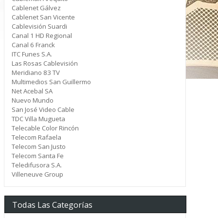
Cablenet Gálvez
Cablenet San Vicente
Cablevisión Suardi
Canal 1 HD Regional
Canal 6 Franck
ITC Funes S.A.
Las Rosas Cablevisión
Meridiano 83 TV
Multimedios San Guillermo
Net Acebal SA
Nuevo Mundo
San José Video Cable
TDC Villa Mugueta
Telecable Color Rincón
Telecom Rafaela
Telecom San Justo
Telecom Santa Fe
Teledifusora S.A.
Villeneuve Group
Todas Las Categorías