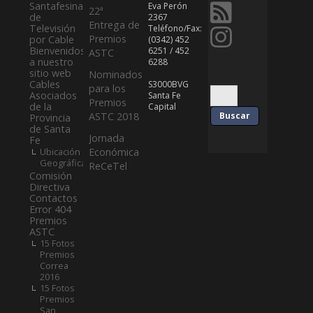
Santafesina
Eva Perón
22ª
de
2367
Entrega de
Televisión
Teléfono/Fax:
Premios
por Cable
(0342) 452
Bienvenidos
6251 / 452
ASTC
a nuestro
6288
sitio web
Nominados
Cables
S3000BVG
para los
Asociados
Santa Fe
Premios
de la
Capital
ASTC 2018
Provincia
de Santa
Jornada
Fe
Ubicación
Económica
Geográfica
ReCeTel
Comisión
Directiva
Contactos
Error 404
Premios
ASTC
15 Fotos
Premios
Correa
2016
15 Fotos
Premios
San