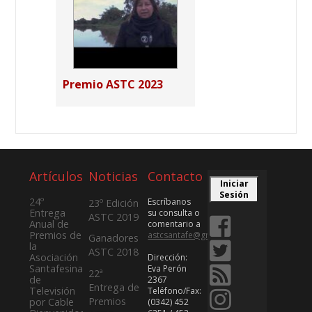
Premio ASTC 2023
Artículos
Noticias
Contacto
Iniciar
Sesión
24º
Escríbanos
23º Edición
Entrega
su consulta o
ASTC 2019
Anual de
comentario a
Premios de
astcsantafe@gmail.com
Ganadores
la
ASTC 2018
Asociación
Dirección:
Santafesina
Eva Perón
22ª
de
2367
Entrega de
Televisión
Teléfono/Fax:
Premios
por Cable
(0342) 452