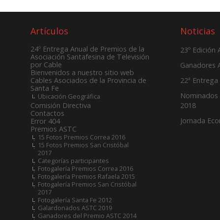
Artículos
Noticias
24º Entrega Anual de Premios de la
23º Edición
Asociación Santafesina de Televisión
por Cable
Ganadores 
Bienvenidos a nuestro sitio web
22ª Entrega
Cables Asociados de la Provincia de
Santa Fe
Nominados 
Ubicación Geográfica
2018
Comisión Directiva
Contactos
Jornada Ec
Error 404
Premios ASTC
15 Fotos Premios Correa 2016
15 Fotos Premios San Cristóbal
2017
Categorías participantes
Fotogalería Premios Correa 2016
Fotogalería Premios Rafaela 2015
Fotogalería Premios San Cristóbal
2017
Fotogalería Santa Fe 2012
Galardonados ASTC 2019
Ganadores del Premio ASTC 2014