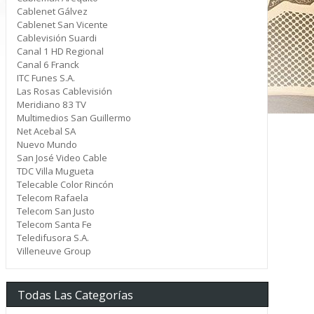
Cablenet Gálvez
Cablenet San Vicente
Cablevisión Suardi
Canal 1 HD Regional
Canal 6 Franck
ITC Funes S.A.
Las Rosas Cablevisión
Meridiano 83 TV
Multimedios San Guillermo
Net Acebal SA
Nuevo Mundo
San José Video Cable
TDC Villa Mugueta
Telecable Color Rincón
Telecom Rafaela
Telecom San Justo
Telecom Santa Fe
Teledifusora S.A.
Villeneuve Group
Todas Las Categorías