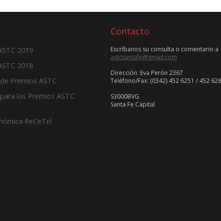
Contacto
Escríbanos su consulta o comentario a
 ASTC 2019
astcsantafe@gmail.com
ASTC 2018
Dirección: Eva Perón 2367
 de Premios ASTC
Teléfono/Fax: (0342) 452 6251 / 452 62
para los Premios ASTC
S3000BVG
Santa Fe Capital
onómica ReCeTel