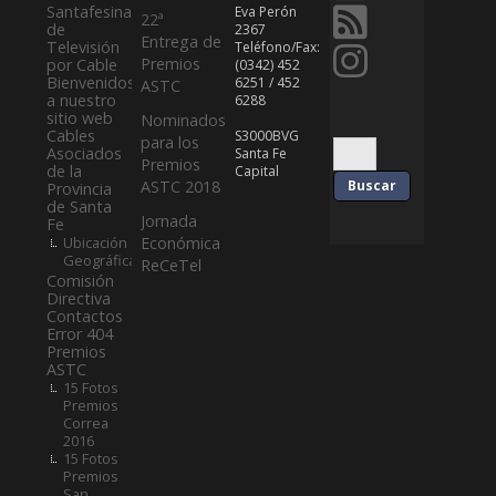
Santafesina
Eva Perón
22ª
de
2367
Entrega de
Televisión
Teléfono/Fax:
Premios
por Cable
(0342) 452
Bienvenidos
6251 / 452
ASTC
a nuestro
6288
sitio web
Nominados
Cables
S3000BVG
para los
Asociados
Santa Fe
Premios
de la
Capital
ASTC 2018
Provincia
de Santa
Jornada
Fe
Ubicación
Económica
Geográfica
ReCeTel
Comisión
Directiva
Contactos
Error 404
Premios
ASTC
15 Fotos
Premios
Correa
2016
15 Fotos
Premios
San