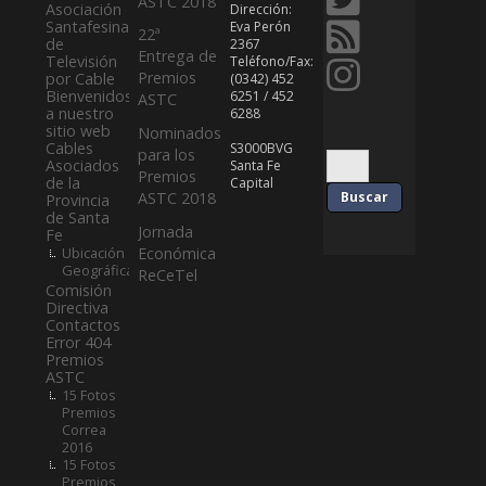
ASTC 2018
Asociación
Dirección:
Santafesina
Eva Perón
22ª
de
2367
Entrega de
Televisión
Teléfono/Fax:
Premios
por Cable
(0342) 452
Bienvenidos
6251 / 452
ASTC
a nuestro
6288
sitio web
Nominados
Cables
S3000BVG
para los
Asociados
Santa Fe
Premios
de la
Capital
ASTC 2018
Provincia
de Santa
Jornada
Fe
Ubicación
Económica
Geográfica
ReCeTel
Comisión
Directiva
Contactos
Error 404
Premios
ASTC
15 Fotos
Premios
Correa
2016
15 Fotos
Premios